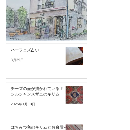
チーズの壺が描かれてい
はちみつ色のキ
る？ シルジャンスザニ
台所～Sirjan Su
のキリム
Kilim
ハーフェズ占い
3月29日
チーズの壺が描かれている？
シルジャンスザニのキリム
2025年1月13日
はちみつ色のキリムとお台所～