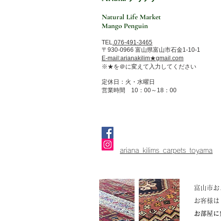
Natural Life Market
ハーフェズ占い
Mango Penguin
TEL
.
076-491-3465
〒930-0966
富山県富山市石金1-10-1
​​E-mail:arianakilim★gmail.com
※★を＠に変えて入力してください​
定休日：火・水曜日
営業時間 10：00～18：00
ariana_kilims_carpets_toyama
富山市お
お客様は
お部屋に