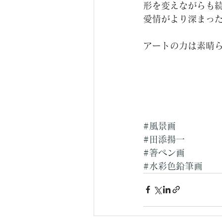
形を変えながらも
愛情がより深まっ
アートの力は素晴
#風景画
#田添揚一
#箸ペン画
#水彩色鉛筆画