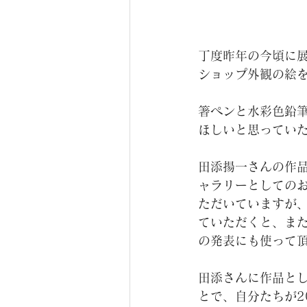
丁度昨年の今頃に
ショップ外観の絵
箸ペンと水彩色鉛
ほしいと思ってい
田添揚一さんの作
ャラリーとしての
ただいていますが
ていただくと、ま
の発表にも使って
田添さんに作品と
とで、自分たちが2