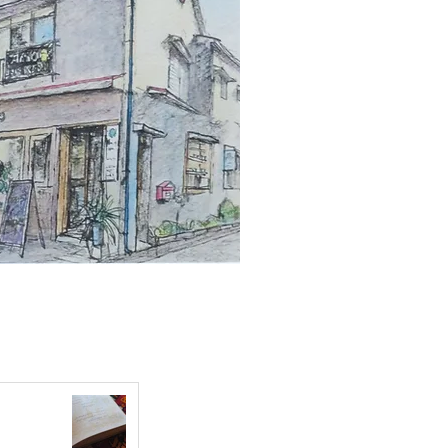
ちみつ色のキリムとお台所
rjan Suzani Kilim