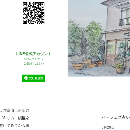
チーズの壺が描かれてい
は
る？ シルジャンスザニのキ
～Si
リム
LINE公式アカウント
QRコードから
ご登録ください
よび富山市近郊の
ハーフェズ占い
「キリム・絨毯を
敷いてみてから選
3月29日