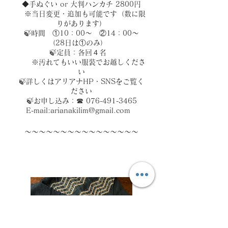
◆手ぬぐい or 大判ハンカチ 2800円
※当日変更・追加も可能です（数に限
りがあります）
🍃時間 ①10：00～ ②14：00～
（28日は①のみ）
🍃定員：各回４名
※汚れてもいい服装でお越しくださ
い
🍃詳しくはアリアナHP・SNSをご覧く
ださい
🍃お申し込み：☎
076-491-3465
E-mail:
arianakilim@gmail.com
～～～～～～～～～～～～～～～～