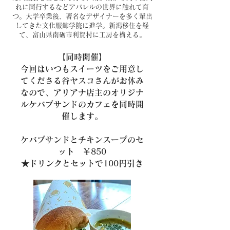
れに同行するなどアパレルの世界に触れて育
つ。大学卒業後、著名なデザイナーを多く輩出
してきた文化服飾学院に進学。新潟移住を経
て、富山県南砺市利賀村に工房を構える。
【同時開催】
今回はいつもスイーツをご用意し
てくださる谷ヤスコさんがお休み
なので、アリアナ店主のオリジナ
ルケバブサンドのカフェを同時開
催します。
ケバブサンドとチキンスープのセ
ット ￥850
​★ドリンクとセットで100円引き