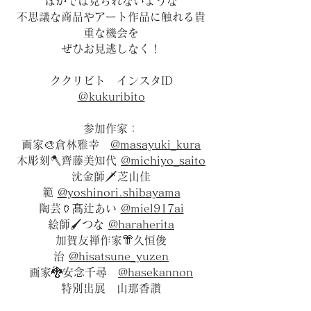
ほかでは見られないような
不思議な商品やアート作品に触れる貴
重な機会を
ぜひお見逃しなく！
ククリビト
インスタID
＠kukuribito
参加作家：
画家🎨倉林雅幸
@masayuki_kura
木彫刻🪓齊藤美知代
@michiyo_saito
沈金師🗡️芝山佳
範
@yoshinori.shibayama
陶芸🏺髙辻あい
@miel917ai
絵師🖌️つな
@haraherita
加賀友禅作家👘久恒俊
治
@hisatsune_yuzen
画家🐉安念千尋
@hasekannon
特別出展 山那香讃