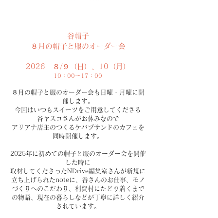
谷帽子
８月の帽子と服のオーダー会
2026 ８/９（日）、10（月）
10：00～17：00
８月の帽子と服のオーダー会も日曜・月曜に開
催します。
​今回はいつもスイーツをご用意してくださる
谷ヤスコさんがお休みなので
​アリアナ店主のつくるケバブサンドのカフェを
同時開催します。
2025年に初めての帽子と服のオーダー会を開催
した時に
取材してくださったNDrive編集室さんが新規に
立ち上げられたnoteに、谷さんのお仕事、モノ
づくりへのこだわり、利賀村にたどり着くまで
の物語、現在の暮らしなどが丁寧に詳しく紹介
されています。