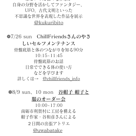
自身の分野を活かしてファンタジー、
UFO、古代文明といった
不思議な世界を表現した作品を展示
＠kukuribito
❁7/26 sun
ChillFriendsさんのやさ
しいセルフメンテナンス
骨盤底筋と体のつながりを知る90分
10:15~11:45
骨盤底筋のお話
日常でできる体の使い方
などを学びます
詳しくは→
@chillfriends_info
❁8/9 sun、10 mon
谷帽子 帽子と
服のオーダー会
10:00~17:00
南砺市利賀村に工房を構える
帽子作家・谷和彦さんによる
２日間の出張アトリエ​​​​
@uwabatake