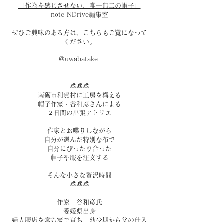
「作為を感じさせない、唯一無二の帽子」
note
NDrive編集室
ぜひご興味のある方は、こちらもご覧になって
ください。​
@uwabatake
​👒👒👒
南砺市利賀村に工房を構える
帽子作家・谷和彦さんによる
２日間の出張アトリエ
作家とお喋りしながら
自分が選んだ特別な布で
自分にぴったり合った
帽子や服を注文する
そんな小さな贅沢時間​​​​
👒👒👒
作家 谷和彦氏
愛媛県出身
婦人服店を営む家で育ち、幼少期から父の仕入