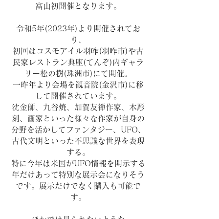
富山初開催となります。
令和5年(2023年)より開催されてお
り、
初回はコスモアイル羽咋(羽咋市)や古
民家レストラン典座(てんぞ)内ギャラ
リー松の樹(珠洲市)にて開催。
一昨年より会場を観音院(金沢市)に移
して開催されています。
沈金師、九谷焼、加賀友禅作家、木彫
刻、画家といった様々な作家が自身の
分野を活かしてファンタジー、UFO、
古代文明といった不思議な世界を表現
する。
特に今年は米国がUFO情報を開示する
年だけあって特別な展示会になりそう
です。展示だけでなく購入も可能で
す。