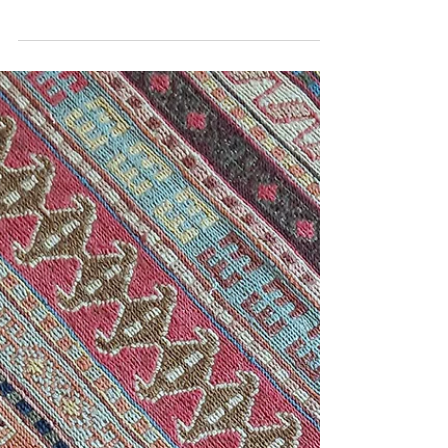
シルジャンスザニのキリム
今回は、暮らしの道具が描かれた素敵なキリムを
ご紹介。 何が好きって、雄々しい雄山羊の角のモ
チーフに挟まれた中央部に、水差しが描かれてい
るところ。暮らしの道具って、モチーフにする
と、なんだかとっても愛らしかったりします。 四
隅には底の平べったい水差し。こちらは、食事の
時に食卓...