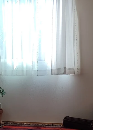
ロリのキリム
先日、飛騨にお住まいがある友人宅にお邪魔しま
した。 山の斜面に点々と20数世帯が暮らすという
小さな集落。 友人宅は上の方。 場所が分かりにく
いかも、と聞いていたのですが、データがもう古
くなっているカーナビは、意外に全く迷わず目的
地まで案内してくれました。...