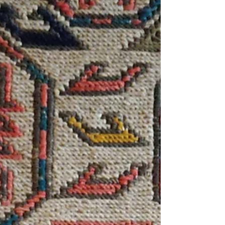
した。 ハーフェズはイランでは知らない人はいな
いだろうというくらいの国民的な詩人なのです
が、そのハーフェズの詩集を使ってどのように占
うかというと、詩集を手に取り願いを込めながら
無作為にページを開き、そのページに書かれてい
る詩からメッセージを受け取るという、まあ大雑
把に説明するとこのような感じです。 これが一般
的なやり方なのかどうかは、ちょっと私にはわか
らないのですが、とにかく我々のハーフェズ占い
はこのようなものでした。 無作為に選びだしたカ
ードの絵柄からメッセージや直感を得て占うタロ
ット占いと通じるものがあるかもしれませんが、
何せ店主が持ち帰ったハーフェズ詩集は495頁もあ
るので、毎回