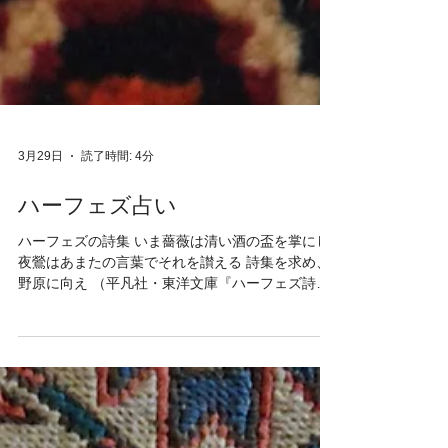
3月29日
読了時間: 4分
ハーフェズ占い
ハーフェズの詩集 いま薔薇は清い酒の盃を掌にし
夜鶯はあまたの言葉でそれを讃える 詩集を求め、
野原に向え （平凡社・東洋文庫『ハーフェズ詩
集』黒岩恒男訳 1976年 Ｐ36 より） 香しい薔
薇が咲き誇るペルシャの春の情景が目に浮かぶよ
うです。 店主が里帰りした時にハーフェズの詩集
を入手して持ち帰ってきて以来、我々の間ではい
っとき「ハーフェズ占い」というものが流行りま