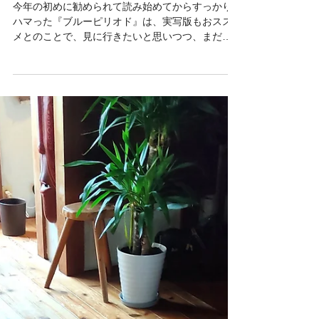
2024年9月5日
読了時間: 3分
Zabol Balouch Old Kilim
今年の初めに勧められて読み始めてからすっかり
ハマった『ブルーピリオド』は、実写版もおスス
メとのことで、見に行きたいと思いつつ、まだ行
けていません。 主人公が美術の世界に飛び込んで
いくきっかけとなった先輩の絵。その絵に描かれ
た人物（天使？）は緑色の絵の具の上にバーミリ
オンとい...