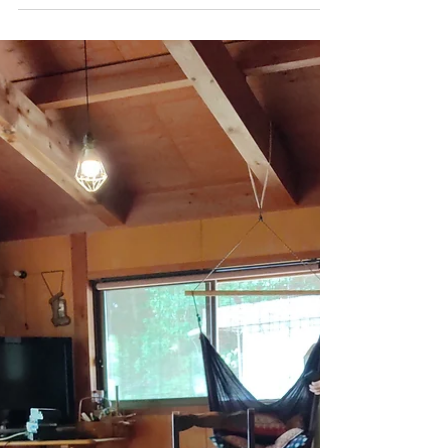
はちみつ色のキリムとお台所～
Sirjan Suzani Kilim
前々回に引き続き、飛騨にあるお家を訪ねたとき
のお話。 小さな田んぼと小さな菜園に囲まれた板
張りの素敵なお家。 自家用のお米は、この田んぼ
でつくる無農薬のお米で賄っているそう。手植え
はしないけど、稲を刈り取った後は、はざかけに
するらしい。美味しいんだろうなあ、飛騨の山間
で収穫...