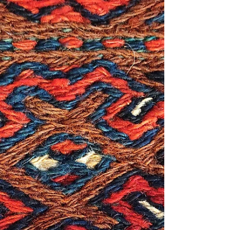
かに残る祖父母の家の情景を思い出させるそう。
石の上の地（サングサール）という名の小さな
街。 岩山の斜面にへばりつき、折り重なるように
建てられた四角い家々。屋根の上は一段上に建っ
ている家の玄関ポーチだったり、或いは村人が行
きかう道...