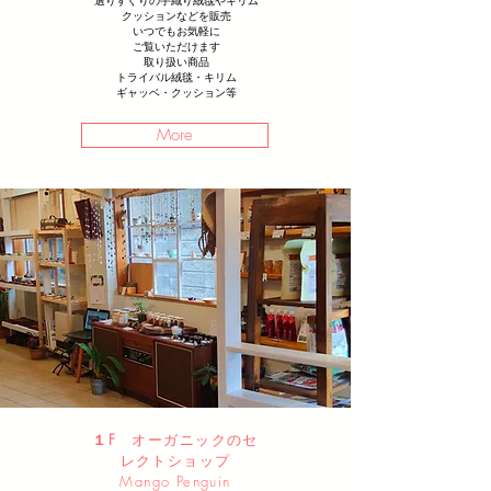
選りすぐりの手織り絨毯やキリム
クッションなどを販売
いつでもお気軽に
ご覧いただけます
取り扱い商品
トライバル絨毯・キリム
ギャッベ・クッション等
More
１F
オーガニックのセ
レクトショップ
Mango Penguin