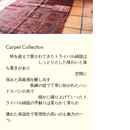
Carpet Collection
時を超えて愛されてきたトライバル絨毯は
しっとりとした味わいと落
ち着きがあり
空間に
深みと高級感を醸し出す
熟練の技で丁寧に紡がれたハン
ドスパンの糸で
細かに
織り上げていったト
ライバル絨毯の手触りは
柔らかく滑らか
優れた保温性で実用性の高いのも
魅力の一
つ。